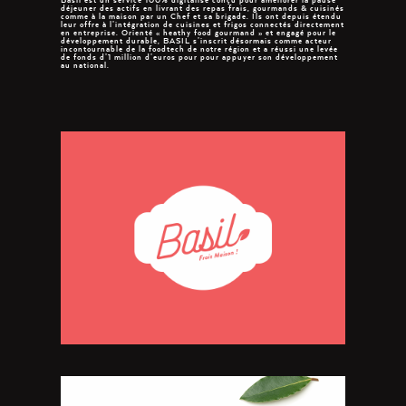
déjeuner des actifs en livrant des repas frais, gourmands & cuisinés
comme à la maison par un Chef et sa brigade. Ils ont depuis étendu
leur offre à l’intégration de cuisines et frigos connectés directement
en entreprise. Orienté « heathy food gourmand » et engagé pour le
développement durable, BASIL s’inscrit désormais comme acteur
incontournable de la foodtech de notre région et a réussi une levée
de fonds d’1 million d’euros pour pour appuyer son développement
au national.