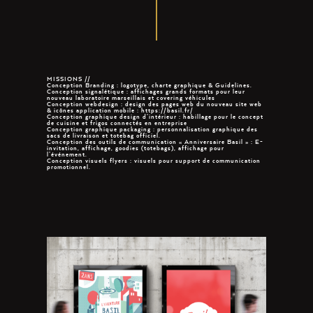
MISSIONS //
Conception Branding : logotype, charte graphique & Guidelines.
Conception signalétique : affichages grands formats pour leur
nouveau laboratoire marseillais et covering véhicules
Conception webdesign : design des pages web du nouveau site web
& icônes application mobile : https://basil.fr/
Conception graphique design d’intérieur : habillage pour le concept
de cuisine et frigos connectés en entreprise
Conception graphique packaging : personnalisation graphique des
sacs de livraison et totebag officiel.
Conception des outils de communication « Anniversaire Basil » : E-
invitation, affichage, goodies (totebags), affichage pour
l’événement.
Conception visuels flyers : visuels pour support de communication
promotionnel.