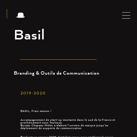
Basil
Branding & Outils de Communication
2019-2020
BASIL, Frais maison !
Accompagnement de start-up montante dans le sud de la France et
prochainement sous Toulouse,
Bureau Chapeau Melon a élaboré l’univers de marque jusqu’au
déploiement de supports de communication.
Basil est un service 100% digitalisé conçu pour améliorer la pause